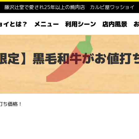
藤沢辻堂で愛され25年以上の焼肉店 カルビ屋ワッショイ
ョイとは？
利用シーン
メニュー
店内風景
限定】黒毛和牛がお値打
打ち価格！